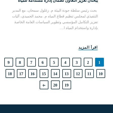
يبحثان تعزيز التعاون لضمان إدارة مستدامة للمياه
العادمة المعالجة
بحث رئيس سلطة جودة البيئة م. زغلول سمحان، مع المدير
التنفيذي لمجلس تنظيم قطاع المياه م. محمد الحميدي، آليات
تعزيز التكامل المؤسسي وتطوير السياسات العامة الخاصة
بإدارة واستخدام المياه ا....
اقرأ المزيد
9
8
7
6
5
4
3
2
1
18
17
16
15
14
13
12
11
10
20
19