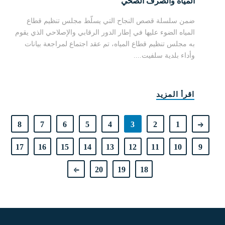
المياه والصرف الصحي
ضمن سلسلة قصص النجاح التي يسلّط مجلس تنظيم قطاع
المياه الضوء عليها في إطار الدور الرقابي والإصلاحي الذي يقوم
به مجلس تنظيم قطاع المياه، تم عقد اجتماع لمراجعة بيانات
وأداء بلدية سلفيت....
اقرأ المزيد
8
7
6
5
4
3
2
1
17
16
15
14
13
12
11
10
9
20
19
18