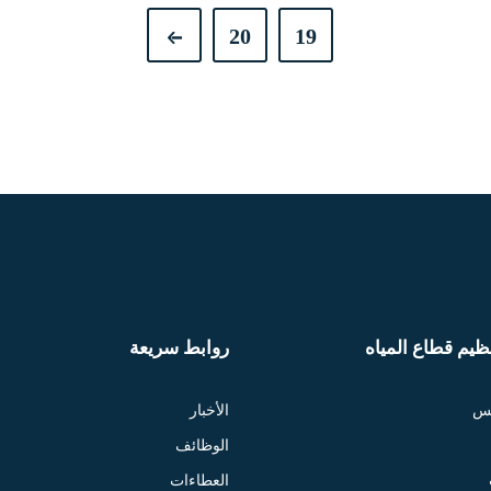
20
19
يم قطاع المياه
روابط سريعة
لس
الأخبار
الوظائف
العطاءات